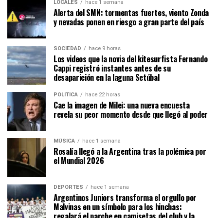
LOCALES
hace 1 semana
Alerta del SMN: tormentas fuertes, viento Zonda
y nevadas ponen en riesgo a gran parte del país
SOCIEDAD
hace 9 horas
Los videos que la novia del kitesurfista Fernando
Cappi registró instantes antes de su
desaparición en la laguna Setúbal
POLÍTICA
hace 22 horas
Cae la imagen de Milei: una nueva encuesta
revela su peor momento desde que llegó al poder
MÚSICA
hace 1 semana
Rosalía llegó a la Argentina tras la polémica por
el Mundial 2026
DEPORTES
hace 1 semana
Argentinos Juniors transforma el orgullo por
Malvinas en un símbolo para los hinchas:
regalará el parche en camisetas del club y la