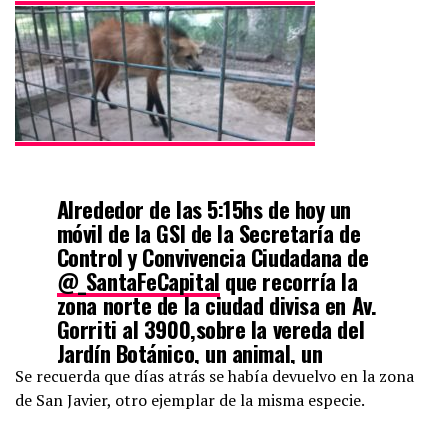
Alrededor de las 5:15hs de hoy un
móvil de la GSI de la Secretaría de
Control y Convivencia Ciudadana de
@_SantaFeCapital
que recorría la
zona norte de la ciudad divisa en Av.
Gorriti al 3900,sobre la vereda del
Jardín Botánico, un animal, un
Aguara Guazú.
Se recuerda que días atrás se había devuelvo en la zona
Abro hilo. Sigue abajo:
de San Javier, otro ejemplar de la misma especie.
pic.twitter.com/60U4M6f36t