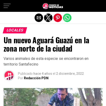
Salir de la versión móvil
LOCALES
Un nuevo Aguará Guazú en la
zona norte de la ciudad
Varios animales de esta especie se encontraron en
territorio Santafecino
Publicado
hace 4 años
el
2 diciembre, 2022
Por
Redacción PDN