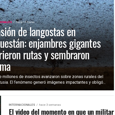
IONALES
hace 17 horas
asión de langostas en
uestán: enjambres gigantes
rieron rutas y sembraron
rma
e millones de insectos avanzaron sobre zonas rurales del
Rusia. El fenómeno generó imágenes impactantes y obligó...
INTERNACIONALES
hace 3 semanas
El video del momento en que un militar