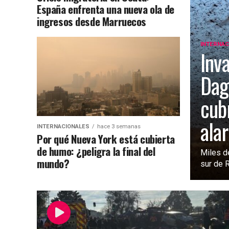
España enfrenta una nueva ola de
ingresos desde Marruecos
INTERNAC
Inv
Dag
cub
ala
INTERNACIONALES
hace 3 semanas
Por qué Nueva York está cubierta
de humo: ¿peligra la final del
Miles d
mundo?
sur de 