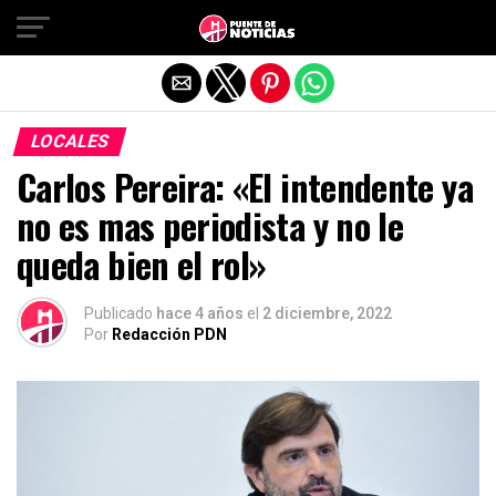
Salir de la versión móvil
LOCALES
Carlos Pereira: «El intendente ya
no es mas periodista y no le
queda bien el rol»
Publicado
hace 4 años
el
2 diciembre, 2022
Por
Redacción PDN