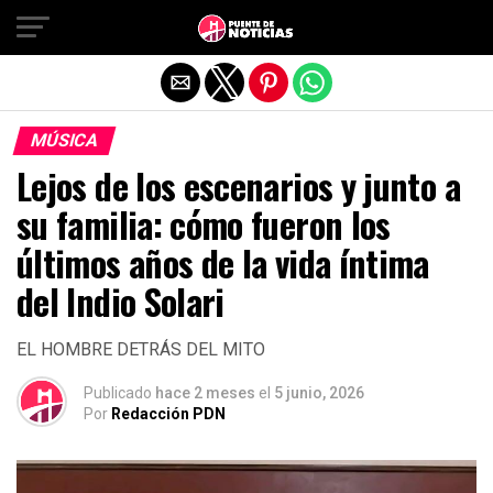
Salir de la versión móvil
MÚSICA
Lejos de los escenarios y junto a
su familia: cómo fueron los
últimos años de la vida íntima
del Indio Solari
EL HOMBRE DETRÁS DEL MITO
Publicado
hace 2 meses
el
5 junio, 2026
Por
Redacción PDN