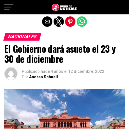
Salir de la versión móvil
NACIONALES
El Gobierno dará asueto el 23 y
30 de diciembre
Publicado
hace 4 años
el
12 diciembre, 2022
Por
Andrea Schnell