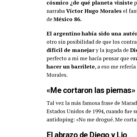
cósmico ¿de qué planeta viniste
p
narraba
Víctor Hugo Morales
el fa
de
México 86.
El argentino
había sido una autén
otro sin posibilidad de que los contra
difícil de manejar
y la jugada de
Di
perfecto a mi me hacía pensar que e
r
hacer un barrilete
, a eso me referí
Morales.
«Me cortaron las piernas»
Tal vez la más famosa frase de Mara
Estados Unidos de 1994, cuando fue s
antidoping: «No me drogué. Me cortaro
El abrazo de Diego y Lio