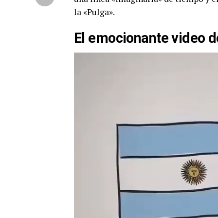
la «Pulga».
El emocionante video 
Reproductor
de
vídeo