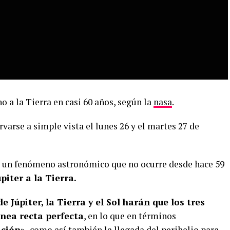
o a la Tierra en casi 60 años, según la
nasa
.
arse a simple vista el lunes 26 y el martes 27 de
ta un fenómeno astronómico que no ocurre desde hace 59
iter a la Tierra.
de Júpiter, la Tierra y el Sol harán que los tres
ínea recta perfecta
, en lo que en términos
ición»,
como así también la llegada del perihelio para