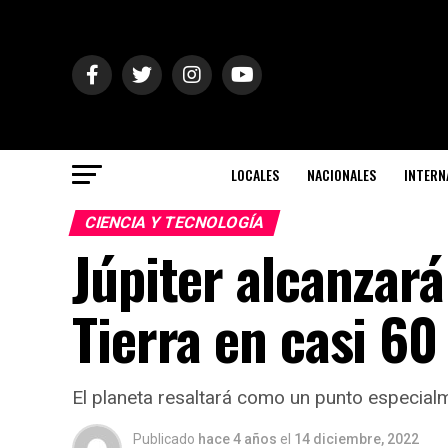
LOCALES
NACIONALES
INTERN
CIENCIA Y TECNOLOGÍA
Júpiter alcanzar
Tierra en casi 60
El planeta resaltará como un punto especialme
Publicado
hace 4 años
el
14 diciembre, 2022