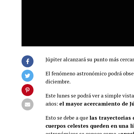
Júpiter alcanzará su punto más cercan
El fenómeno astronómico podrá observ
diciembre.
Este lunes se podrá ver a simple vis
años:
el mayor acercamiento de Júp
Esto se debe a que
las trayectorias 
cuerpos celestes queden en una l
astronómicos se conoce como
«opos