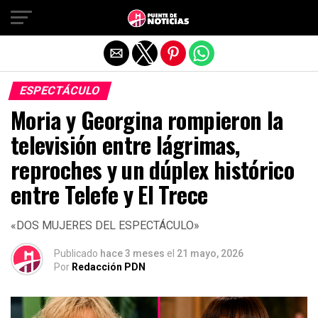
Salir de la versión móvil
ESPECTÁCULO
Moria y Georgina rompieron la
televisión entre lágrimas,
reproches y un dúplex histórico
entre Telefe y El Trece
«DOS MUJERES DEL ESPECTÁCULO»
Publicado
hace 3 meses
el
21 mayo, 2026
Por
Redacción PDN