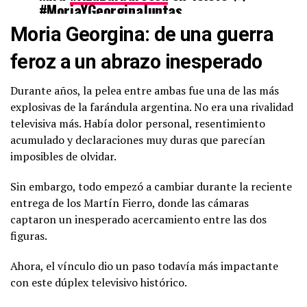
#MoriaYGeorginaJuntas
pic.twitter.com/m7hLgA7cnG
Moria Georgina: de una guerra
feroz a un abrazo inesperado
— telefe (@telefe)
May 21, 2026
Durante años, la pelea entre ambas fue una de las más
explosivas de la farándula argentina. No era una rivalidad
televisiva más. Había dolor personal, resentimiento
acumulado y declaraciones muy duras que parecían
imposibles de olvidar.
Sin embargo, todo empezó a cambiar durante la reciente
entrega de los Martín Fierro, donde las cámaras
captaron un inesperado acercamiento entre las dos
figuras.
Ahora, el vínculo dio un paso todavía más impactante
con este dúplex televisivo histórico.