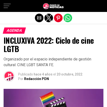
Salir de la versión móvil
AGENDA
INCLUXIVA 2022: Ciclo de cine
LGTB
Organizado por el espacio independiente de gestión
cultural: CINE LGBT SANTA FE.
Publicado
hace 4 años
el
20 octubre, 2022
Por
Redacción PDN