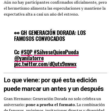
Aún no hay participantes confirmados oficialmente, pero
el hermetismo alimenta las especulaciones y mantiene la
expectativa alta a casi un año del estreno.
👀 GH GENERACIÓN DORADA: LOS
FAMOSOS CONVOCADOS
Cc
#SQP
#SálveseQuienPueda
@yanilatorre
pic.twitter.com/dQutx9mvwx
— América TV (@AmericaTV)
Lo que viene: por qué esta edición
December 16, 2025
puede marcar un antes y un después
Gran Hermano: Generación Dorada no solo celebra un
aniversario:
pone a prueba el formato
. La combinación
de famosos, anónimos, invitaciones directas y diversidad