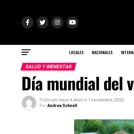
LOCALES
NACIONALES
INTERN
SALUD Y BIENESTAR
Día mundial del 
Publicado
hace 4 años
el
1 noviembre, 2022
Por
Andrea Schnell