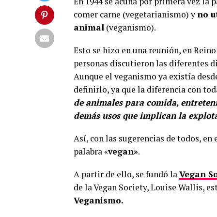
En 1944 se acuña por primera vez la p
comer carne (vegetarianismo) y
no u
animal
(veganismo).
Esto se hizo en una reunión, en Reino
personas discutieron las diferentes di
Aunque el veganismo ya existía desd
definirlo, ya que la diferencia con to
de animales para comida, entretenim
demás usos que implican la explot
Así, con las sugerencias de todos, en
palabra «
vegan»
.
A partir de ello, se fundó la
Vegan So
de la Vegan Society, Louise Wallis, es
Veganismo.