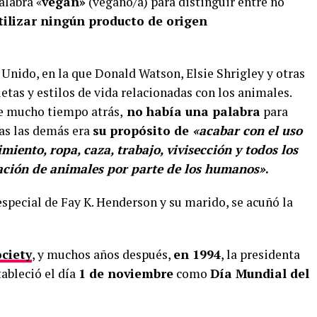
alabra «
vegan»
(vegano/a) para distinguir entre no
tilizar ningún producto de origen
 Unido, en la que Donald Watson, Elsie Shrigley y otras
etas y estilos de vida relacionadas con los animales.
e mucho tiempo atrás,
no había una palabra
para
das las demás era
su propósito de
«acabar con el uso
iento, ropa, caza, trabajo, vivisección y todos los
ación de animales por parte de los humanos»
.
 especial de Fay K. Henderson y su marido, se acuñó la
ciety
, y muchos años después,
en 1994
, la presidenta
tableció el día
1 de noviembre
como
Día Mundial del