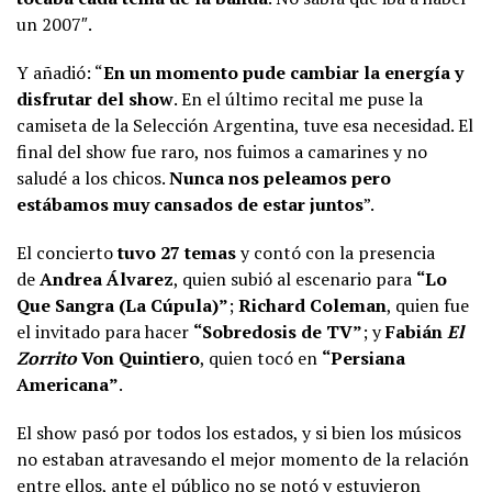
un 2007″.
Y añadió: “
En un momento pude cambiar la energía y
disfrutar del show
. En el último recital me puse la
camiseta de la Selección Argentina, tuve esa necesidad. El
final del show fue raro, nos fuimos a camarines y no
saludé a los chicos.
Nunca nos peleamos pero
estábamos muy cansados de estar juntos
”.
El concierto
tuvo 27 temas
y contó con la presencia
de
Andrea Álvarez
, quien subió al escenario para
“Lo
Que Sangra (La Cúpula)”
;
Richard Coleman
, quien fue
el invitado para hacer
“Sobredosis de TV”
; y
Fabián
El
Zorrito
Von Quintiero
, quien tocó en
“Persiana
Americana”
.
El show pasó por todos los estados, y si bien los músicos
no estaban atravesando el mejor momento de la relación
entre ellos, ante el público no se notó y estuvieron