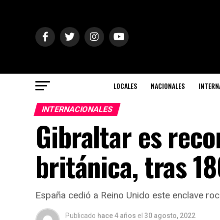
LOCALES
NACIONALES
INTERN
INTERNACIONALES
Gibraltar es rec
británica, tras 1
España cedió a Reino Unido este enclave ro
Publicado
hace 4 años
el
30 agosto, 2022