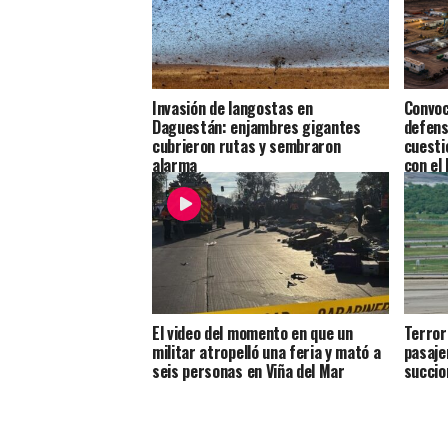
Invasión de langostas en
Convoc
Daguestán: enjambres gigantes
defens
cubrieron rutas y sembraron
cuesti
alarma
con el
El video del momento en que un
Terror
militar atropelló una feria y mató a
pasaje
seis personas en Viña del Mar
succio