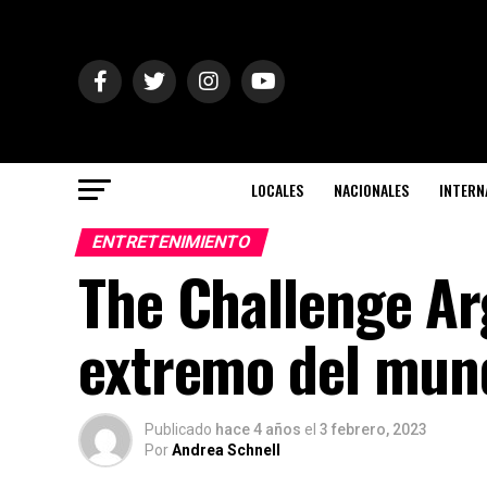
LOCALES
NACIONALES
INTERN
ENTRETENIMIENTO
The Challenge Arg
extremo del mund
Publicado
hace 4 años
el
3 febrero, 2023
Por
Andrea Schnell