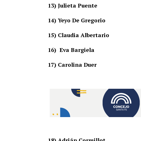
13) Julieta Puente
14) Yeyo De Gregorio
15) Claudia Albertario
16) Eva Bargiela
17) Carolina Duer
18) Adrián Cormillot
.