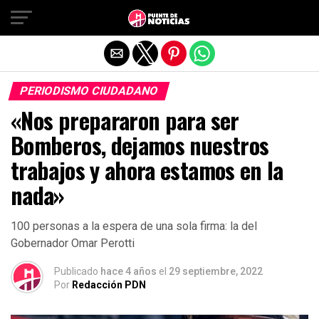
Salir de la versión móvil
PERIODISMO CIUDADANO
«Nos prepararon para ser
Bomberos, dejamos nuestros
trabajos y ahora estamos en la
nada»
100 personas a la espera de una sola firma: la del
Gobernador Omar Perotti
Publicado
hace 4 años
el
29 septiembre, 2022
Por
Redacción PDN