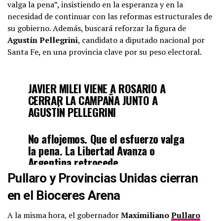
valga la pena”, insistiendo en la esperanza y en la
necesidad de continuar con las reformas estructurales de
su gobierno. Además, buscará reforzar la figura de
Agustín Pellegrini
, candidato a diputado nacional por
Santa Fe, en una provincia clave por su peso electoral.
JAVIER MILEI VIENE A ROSARIO A
CERRAR LA CAMPAÑA JUNTO A
AGUSTÍN PELLEGRINI
No aflojemos. Que el esfuerzo valga
la pena. La Libertad Avanza o
Argentina retrocede.
pic.twitter.com/1l7hPWN6zA
Pullaro y Provincias Unidas cierran
en el Bioceres Arena
— La Libertad Avanza
(@LLibertadAvanza)
October 23,
A la misma hora, el gobernador
Maximiliano
Pullaro