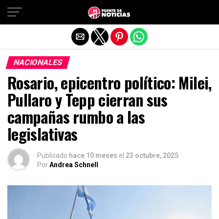
Salir de la versión móvil
NACIONALES
Rosario, epicentro político: Milei,
Pullaro y Tepp cierran sus
campañas rumbo a las
legislativas
Publicado
hace 10 meses
el
23 octubre, 2025
Por
Andrea Schnell