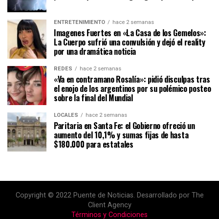
ENTRETENIMIENTO
hace 2 semanas
Imagenes Fuertes en «La Casa de los Gemelos»:
La Cuerpo sufrió una convulsión y dejó el reality
por una dramática noticia
REDES
hace 2 semanas
«Va en contramano Rosalía»: pidió disculpas tras
el enojo de los argentinos por su polémico posteo
sobre la final del Mundial
LOCALES
hace 2 semanas
Paritaria en Santa Fe: el Gobierno ofreció un
aumento del 10,1% y sumas fijas de hasta
$180.000 para estatales
Copyright © 2022 Puente de Noticias. Desarrollado por The
Client Agency
Términos y Condiciones