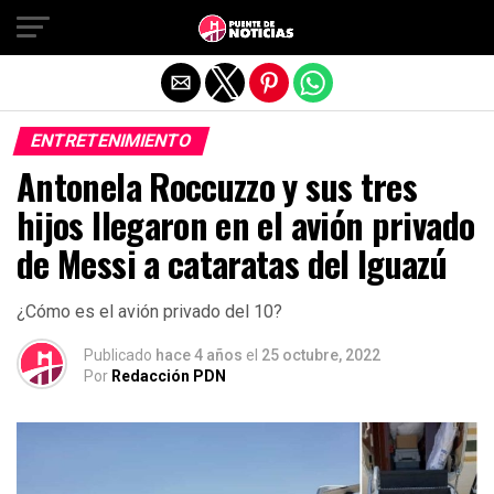
Salir de la versión móvil
ENTRETENIMIENTO
Antonela Roccuzzo y sus tres
hijos llegaron en el avión privado
de Messi a cataratas del Iguazú
¿Cómo es el avión privado del 10?
Publicado
hace 4 años
el
25 octubre, 2022
Por
Redacción PDN