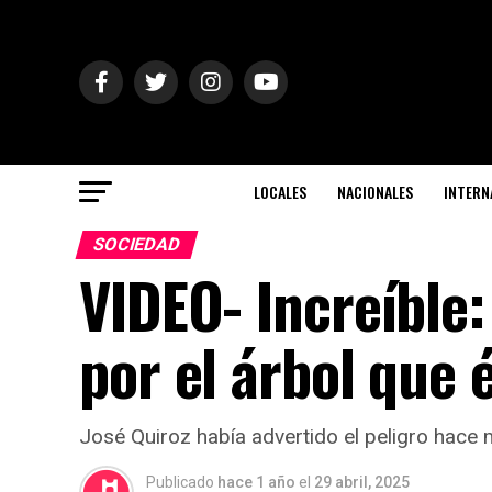
LOCALES
NACIONALES
INTERN
SOCIEDAD
VIDEO- Increíble
por el árbol que
José Quiroz había advertido el peligro hace m
Publicado
hace 1 año
el
29 abril, 2025