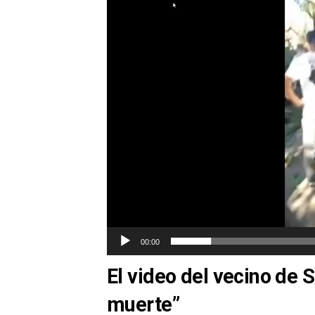
vídeo
00:00
El video del vecino de 
muerte”