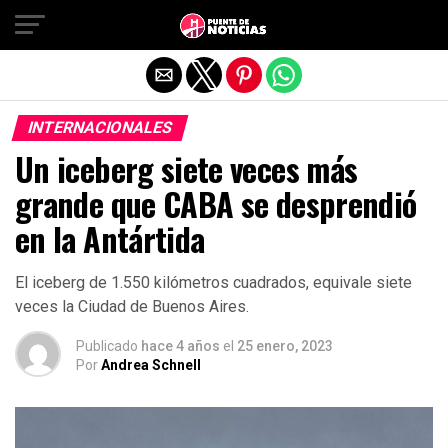
Salir de la versión móvil
INTERNACIONALES
Un iceberg siete veces más
grande que CABA se desprendió
en la Antártida
El iceberg de 1.550 kilómetros cuadrados, equivale siete
veces la Ciudad de Buenos Aires.
Publicado
hace 4 años
el
25 enero, 2023
Por
Andrea Schnell