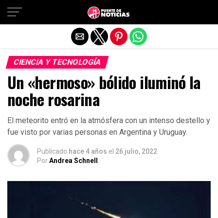
Salir de la versión móvil
CIENCIA Y TECNOLOGÍA
Un «hermoso» bólido iluminó la
noche rosarina
El meteorito entró en la atmósfera con un intenso destello y
fue visto por varias personas en Argentina y Uruguay.
Publicado
hace 4 años
el
26 julio, 2022
Por
Andrea Schnell