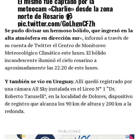
El mismo fué captado por la
meteocam «Charlie» desde la zona
norte de Rosario 📹
pic.twitter.com/GoLhgnCFZh
Se pudo divisar un hermoso bólido, que ingresó en la
alta atmósfera en dirección sur
«, informó a través de
— Centro de Monitoreo
su cuenta de Twitter el Centro de Monitoreo
Meteorológico y Climático SAT
Meteorológico Climático este lunes. El bólido
(@EmaIbarlucea)
July 26, 2022
incandescente iluminó el cielo rosarino a
aproximadamente las 22.20 de este lunes.
Y también se vio en Uruguay.
Allí quedó registrado por
una cámara All Sky instalada en el Liceo N° 1 “Dr.
Roberto Taruselli”, en la localidad de Dolores, dispositivo
de registro que alcanza los 90 km de altura y 200 km a la
redonda.
PUBLICIDAD