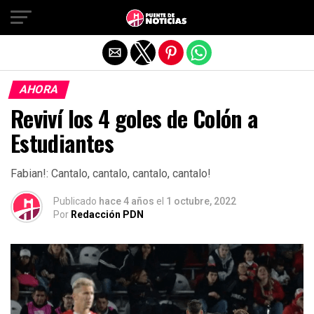
Salir de la versión móvil
AHORA
Reviví los 4 goles de Colón a
Estudiantes
Fabian!: Cantalo, cantalo, cantalo, cantalo!
Publicado
hace 4 años
el
1 octubre, 2022
Por
Redacción PDN