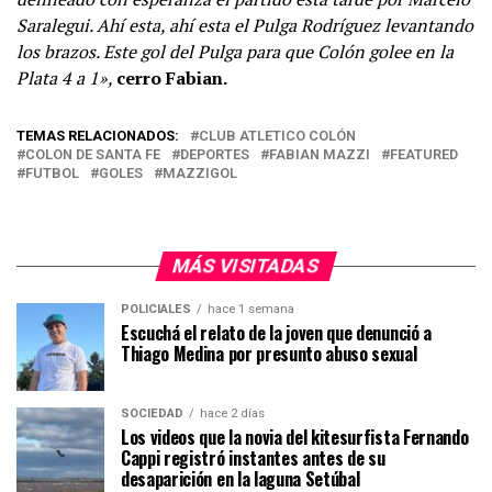
Saralegui. Ahí esta, ahí esta el Pulga Rodríguez levantando
los brazos. Este gol del Pulga para que Colón golee en la
Plata 4 a 1»,
cerro Fabian.
TEMAS RELACIONADOS:
CLUB ATLETICO COLÓN
COLON DE SANTA FE
DEPORTES
FABIAN MAZZI
FEATURED
FUTBOL
GOLES
MAZZIGOL
MÁS VISITADAS
POLICIALES
hace 1 semana
Escuchá el relato de la joven que denunció a
Thiago Medina por presunto abuso sexual
SOCIEDAD
hace 2 días
Los videos que la novia del kitesurfista Fernando
Cappi registró instantes antes de su
desaparición en la laguna Setúbal