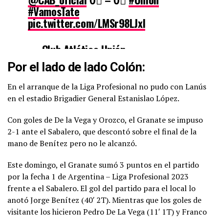
#VamosTate
pic.twitter.com/LMSr98LJxI
— Club Atlético Unión
(@clubaunion)
January 31, 2023
Por el lado de lado
Colón:
En el arranque de la Liga Profesional no pudo con Lanús
en el estadio Brigadier General Estanislao López.
Con goles de De la Vega y Orozco, el Granate se impuso
2-1 ante el Sabalero, que descontó sobre el final de la
mano de Benítez pero no le alcanzó.
Este domingo, el Granate sumó 3 puntos en el partido
por la fecha 1 de Argentina – Liga Profesional 2023
frente a el Sabalero. El gol del partido para el local lo
anotó Jorge Benítez (40′ 2T). Mientras que los goles de
visitante los hicieron Pedro De La Vega (11′ 1T) y Franco