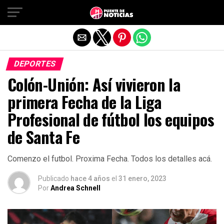
Salir de la versión móvil
DEPORTES
Colón-Unión: Así vivieron la
primera Fecha de la Liga
Profesional de fútbol los equipos
de Santa Fe
Comenzo el futbol. Proxima Fecha. Todos los detalles acá.
Publicado
hace 4 años
el
31 enero, 2023
Por
Andrea Schnell