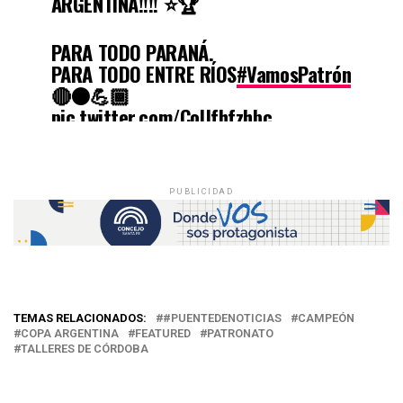
ARGENTINA!!!! ⭐🏆
PARA TODO PARANÁ.
PARA TODO ENTRE RÍOS
#VamosPatrón
🔴⚫💪🏾
pic.twitter.com/CoUfhfzhbc
— Club A. Patronato
(@ClubPatronatoOf)
October 31,
PUBLICIDAD
2022
TEMAS RELACIONADOS:
#PUENTEDENOTICIAS
CAMPEÓN
COPA ARGENTINA
FEATURED
PATRONATO
TALLERES DE CÓRDOBA