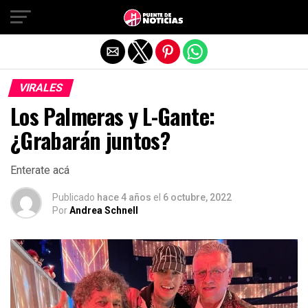
Salir de la versión móvil
VIRALES
Los Palmeras y L-Gante:
¿Grabarán juntos?
Enterate acá
Publicado
hace 4 años
el
6 octubre, 2022
Por
Andrea Schnell