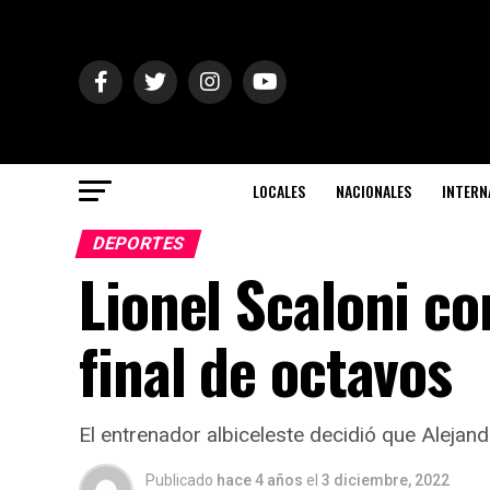
LOCALES
NACIONALES
INTERN
DEPORTES
Lionel Scaloni co
final de octavos
El entrenador albiceleste decidió que Alejand
Publicado
hace 4 años
el
3 diciembre, 2022