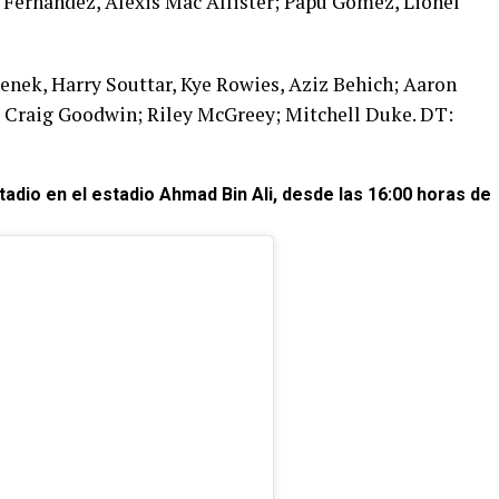
 Fernández, Alexis Mac Allister; Papu Gómez, Lionel
nek, Harry Souttar, Kye Rowies, Aziz Behich; Aaron
, Craig Goodwin; Riley McGreey; Mitchell Duke. DT:
tadio en el estadio Ahmad Bin Ali, desde las 16:00 horas de