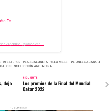
AD
Una publicación compartida de Selección Argentina (@afaseleccion)
S
FEATURED
LA SCALONETA
LEO MESSI
LIONEL SACANOLI
CALONI
SELECCIÓN ARGENITNA
SIGUIENTE
, deja
Los premios de la Final del Mundial
Qatar 2022
PUBLICIDAD