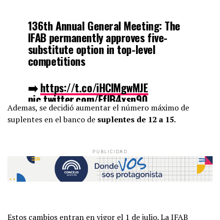
136th Annual General Meeting: The
IFAB permanently approves five-
substitute option in top-level
competitions
➡️
https://t.co/iHCIMgwMJE
pic.twitter.com/FfIB4xsp90
Ademas, se decidió aumentar el número máximo de
suplentes en el banco de
suplentes de 12 a 15.
— The IFAB (@TheIFAB)
June 13,
2022
PUBLICIDAD
Estos cambios entran en vigor el 1 de julio. La IFAB