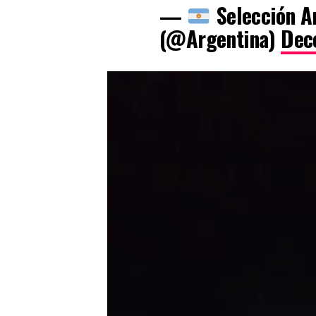
—
Selección A
(@Argentina)
Dec
Reproductor
de
vídeo