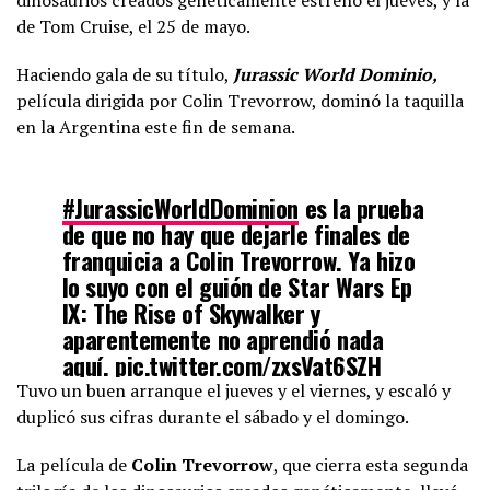
dinosaurios creados genéticamente estrenó el jueves, y la
de Tom Cruise, el 25 de mayo.
Haciendo gala de su título,
Jurassic World Dominio,
película dirigida por Colin Trevorrow, dominó la taquilla
en la Argentina este fin de semana.
#JurassicWorldDominion
es la prueba
de que no hay que dejarle finales de
franquicia a Colin Trevorrow. Ya hizo
lo suyo con el guión de Star Wars Ep
IX: The Rise of Skywalker y
aparentemente no aprendió nada
aquí.
pic.twitter.com/zxsVat6SZH
Tuvo un buen arranque el jueves y el viernes, y escaló y
duplicó sus cifras durante el sábado y el domingo.
— David Cavazos (Taylor’s Version)
(@DavidCav21)
June 5, 2022
La película de
Colin Trevorrow
, que cierra esta segunda