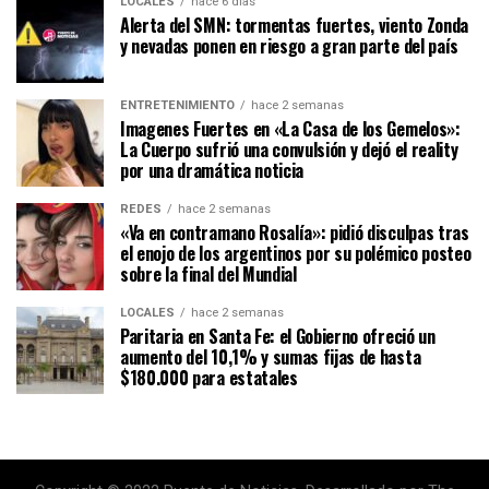
LOCALES
hace 6 días
Alerta del SMN: tormentas fuertes, viento Zonda
y nevadas ponen en riesgo a gran parte del país
ENTRETENIMIENTO
hace 2 semanas
Imagenes Fuertes en «La Casa de los Gemelos»:
La Cuerpo sufrió una convulsión y dejó el reality
por una dramática noticia
REDES
hace 2 semanas
«Va en contramano Rosalía»: pidió disculpas tras
el enojo de los argentinos por su polémico posteo
sobre la final del Mundial
LOCALES
hace 2 semanas
Paritaria en Santa Fe: el Gobierno ofreció un
aumento del 10,1% y sumas fijas de hasta
$180.000 para estatales