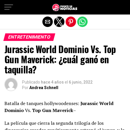
Salir de la versión móvil
ENTRETENIMIENTO
Jurassic World Dominio Vs. Top
Gun Maverick: ¿cuál ganó en
taquilla?
Publicado
hace 4 años
el
6 junio, 2022
Por
Andrea Schnell
Batalla de tanques hollywoodenses:
Jurassic World
Dominio
Vs.
Top Gun Maverick
–
La película que cierra la segunda trilogía de los