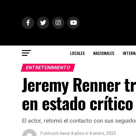
LOCALES
NACIONALES
INTERN
ENTRETENIMIENTO
Jeremy Renner tra
en estado crítico
El actor, retomó el contacto con sus seguid
Publicado
hace 4 años
el
4 enero, 2023