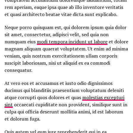
voluptatem accusantium doloremque laudantium, totam
rem aperiam, eaque ipsa quae ab illo inventore veritatis
et quasi architecto beatae vitae dicta sunt explicabo.
Neque porro quisquam est, qui dolorem ipsum quia dolor
sit amet, consectetur, adipisci velit, sed quia non
numquam eius
modi tempora incidunt ut labore
et dolore
magnam aliquam quaerat voluptatem. Ut enim ad minima
veniam, quis nostrum exercitationem ullam corporis
suscipit laboriosam, nisi ut aliquid ex ea commodi
consequatur.
At vero eos et accusamus et iusto odio dignissimos
ducimus qui blanditiis praesentium voluptatum deleniti
atque corrupti quos dolores et quas
molestias excepturi
sint
occaecati cupiditate non provident, similique sunt in
culpa qui officia deserunt mollitia animi, id est laborum
et dolorum fuga.
Quis autem vel eum iure reprehenderit qui in ea