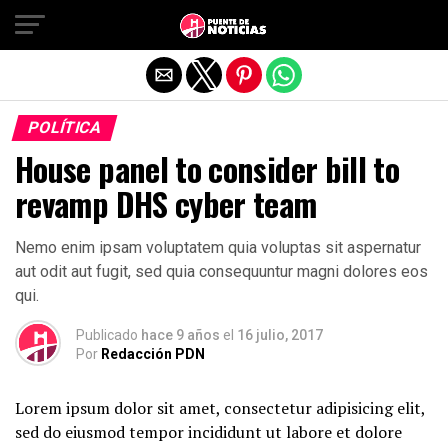
Salir de la versión móvil
POLÍTICA
House panel to consider bill to
revamp DHS cyber team
Nemo enim ipsam voluptatem quia voluptas sit aspernatur
aut odit aut fugit, sed quia consequuntur magni dolores eos
qui.
Publicado
hace 9 años
el
16 julio, 2017
Por
Redacción PDN
Lorem ipsum dolor sit amet, consectetur adipisicing elit,
sed do eiusmod tempor incididunt ut labore et dolore