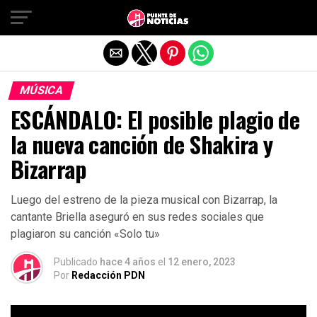
Salir de la versión móvil
MÚSICA
ESCÁNDALO: El posible plagio de
la nueva canción de Shakira y
Bizarrap
Luego del estreno de la pieza musical con Bizarrap, la
cantante Briella aseguró en sus redes sociales que
plagiaron su canción «Solo tu»
Publicado
hace 4 años
el
12 enero, 2023
Por
Redacción PDN