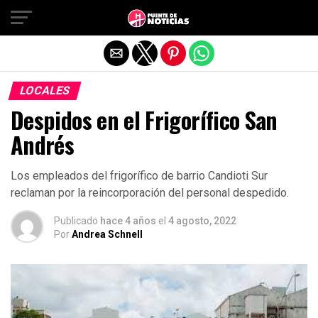
Salir de la versión móvil
LOCALES
Despidos en el Frigorífico San
Andrés
Los empleados del frigorífico de barrio Candioti Sur
reclaman por la reincorporación del personal despedido.
Publicado
hace 4 años
el
4 agosto, 2022
Por
Andrea Schnell