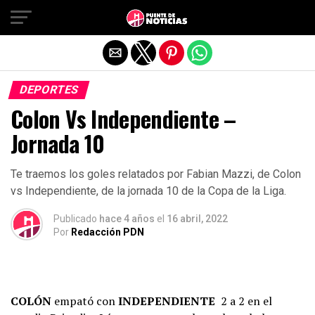
Salir de la versión móvil
DEPORTES
Colon Vs Independiente –
Jornada 10
Te traemos los goles relatados por Fabian Mazzi, de Colon
vs Independiente, de la jornada 10 de la Copa de la Liga.
Publicado
hace 4 años
el
16 abril, 2022
Por
Redacción PDN
COLÓN
empató con
INDEPENDIENTE
2 a 2 en el