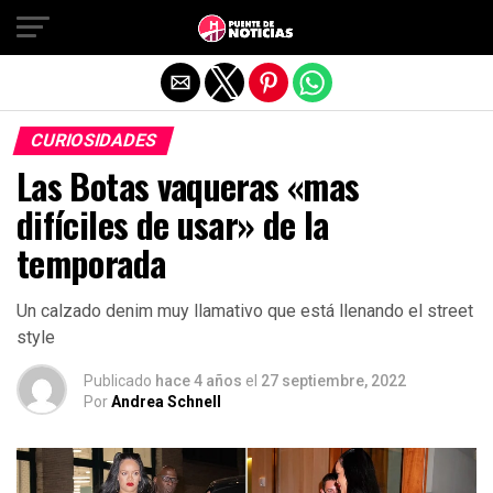
Salir de la versión móvil
CURIOSIDADES
Las Botas vaqueras «mas
difíciles de usar» de la
temporada
Un calzado denim muy llamativo que está llenando el street
style
Publicado
hace 4 años
el
27 septiembre, 2022
Por
Andrea Schnell