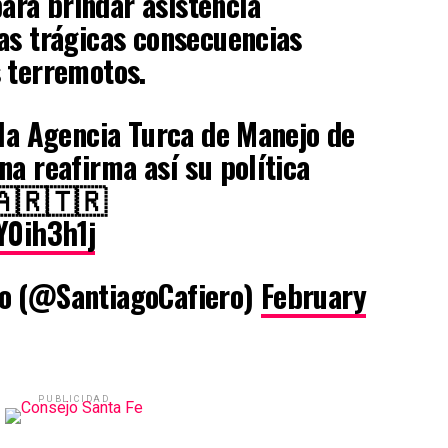
ara brindar asistencia
as trágicas consecuencias
 terremotos.
 la Agencia Turca de Manejo de
na reafirma así su política
 🇦🇷🇹🇷
Y0ih3h1j
o (@SantiagoCafiero)
February
PUBLICIDAD