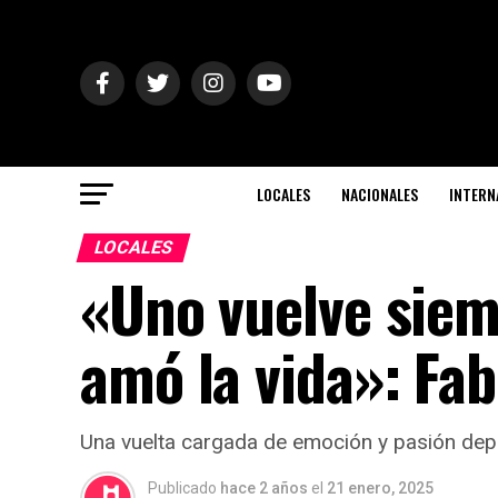
LOCALES
NACIONALES
INTERN
LOCALES
«Uno vuelve siem
amó la vida»: Fab
Una vuelta cargada de emoción y pasión dep
Publicado
hace 2 años
el
21 enero, 2025