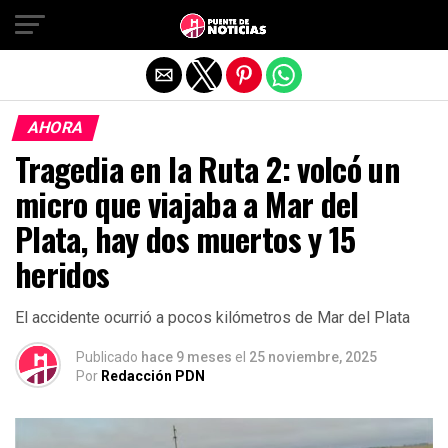
Salir de la versión móvil
AHORA
Tragedia en la Ruta 2: volcó un
micro que viajaba a Mar del
Plata, hay dos muertos y 15
heridos
El accidente ocurrió a pocos kilómetros de Mar del Plata
Publicado
hace 9 meses
el
25 noviembre, 2025
Por
Redacción PDN