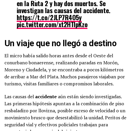
en la Ruta 2 y hay dos muertos. Se
investigan las causas del accidente.
https://t.co/2JLP7R4O5y
pic.twitter.com/xt2HTIpKzo
— TN – Todo Noticias
Un viaje que no llegó a destino
(@todonoticias)
November 25, 2025
El micro había salido horas antes desde el Oeste del
conurbano bonaerense, realizando paradas en Morón,
Moreno y Ciudadela, y se encontraba a pocos kilómetros
de arribar a Mar del Plata. Muchos pasajeros viajaban por
turismo, visitas familiares o compromisos laborales.
Las causas del
accidente
aún están siendo investigadas.
Las primeras hipótesis apuntan a la combinación de piso
resbaladizo por llovizna, posible exceso de velocidad o un
movimiento brusco que desestabilizó la unidad. Peritos de
seguridad vial y efectivos policiales trabajan para