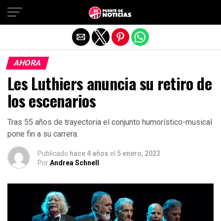
Salir de la versión móvil
AHORA
Les Luthiers anuncia su retiro de
los escenarios
Tras 55 años de trayectoria el conjunto humorístico-musical
pone fin a su carrera.
Publicado
hace 4 años
el
5 enero, 2023
Por
Andrea Schnell