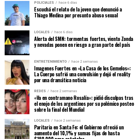
POLICIALES
hace 6 días
Escuchá el relato de la joven que denunció a
Thiago Medina por presunto abuso sexual
LOCALES
hace 6 días
Alerta del SMN: tormentas fuertes, viento Zonda
y nevadas ponen en riesgo a gran parte del país
ENTRETENIMIENTO
hace 2 semanas
Imagenes Fuertes en «La Casa de los Gemelos»:
La Cuerpo sufrió una convulsión y dejó el reality
por una dramática noticia
REDES
hace 2 semanas
«Va en contramano Rosalía»: pidió disculpas tras
el enojo de los argentinos por su polémico posteo
sobre la final del Mundial
LOCALES
hace 2 semanas
Paritaria en Santa Fe: el Gobierno ofreció un
aumento del 10,1% y sumas fijas de hasta
$180.000 para estatales