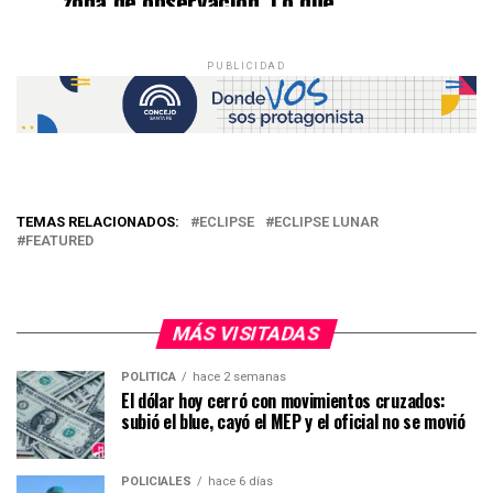
zona de observación. Lo que
necesitas saber sobre el eclipse
lunar del 15-16 de mayo:
PUBLICIDAD
https://t.co/UAhLyzNR9X
pic.twitter.com/9JzQunOvES
— NASA en español (@NASA_es)
May
13, 2022
TEMAS RELACIONADOS:
ECLIPSE
ECLIPSE LUNAR
FEATURED
MÁS VISITADAS
POLÍTICA
hace 2 semanas
El dólar hoy cerró con movimientos cruzados:
subió el blue, cayó el MEP y el oficial no se movió
POLICIALES
hace 6 días