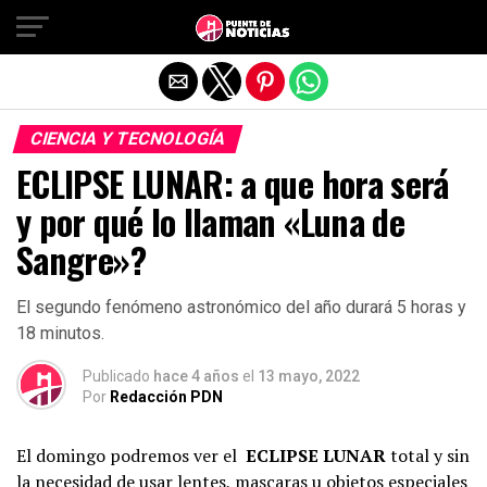
Salir de la versión móvil
CIENCIA Y TECNOLOGÍA
ECLIPSE LUNAR: a que hora será
y por qué lo llaman «Luna de
Sangre»?
El segundo fenómeno astronómico del año durará 5 horas y
18 minutos.
Publicado
hace 4 años
el
13 mayo, 2022
Por
Redacción PDN
El domingo podremos ver el
ECLIPSE LUNAR
total y sin
la necesidad de usar lentes, mascaras u objetos especiales